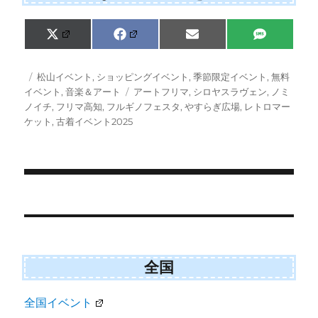
Share
Share
Share
Share
X
F
E
S
on
on
on
on
(
a
m
M
T
c
a
S
w
e
i
投
カ
松山イベント
,
ショッピングイベント
,
季節限定イベント
,
無料
i
b
l
稿
テ
タ
イベント
,
音楽＆アート
アートフリマ
,
シロヤスラヴェン
,
ノミ
t
o
日:
ゴ
グ
ノイチ
,
フリマ高知
,
フルギノフェスタ
,
やすらぎ広場
,
レトロマー
t
o
e
k
リ
ケット
,
古着イベント2025
r
ー
)
投
稿
ナ
ビ
全国
ゲ
全国イベント
ー